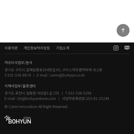
이용약관
개인정보처리방침
기업소개
까르미사업부/본사
경기도 구리시 갈매순환로204번길 65, 구리스마트벤처타워 412호
T.031-536-6674
E-mail :
carmi@bohyun.co.kr
석재사업부/물류센터
경기도 포천시 일동면 사당말1길 195
T.031-536-5296
E-mail :
bh@bohyunstone.com
사업자등록번호:
203-81-25249
© Carmi Innovation All Right Reserved.