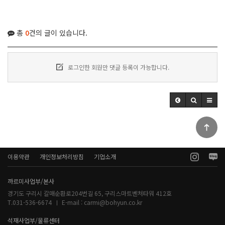
총
0
건의 글이 있습니다.
로그인한 회원만 댓글 등록이 가능합니다.
이용약관
개인정보처리방침
기업소개
까르미사업부/본사
경기도 구리시 갈매순환로204번길 65, 구리스마트벤처타워 412호
T.031-536-6674
E-mail :
carmi@bohyun.co.kr
석재사업부/물류센터